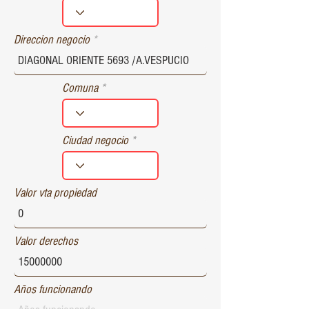
r
e
d
Direccion negocio
Comuna
Ciudad negocio
Valor vta propiedad
Valor derechos
Años funcionando