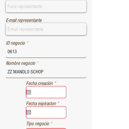
E-mail representante
ID negocio
Nombre negocio
r
Fecha creación
*
e
q
u
r
Fecha expiracion
*
i
e
r
q
e
u
d
Tipo negocio
i