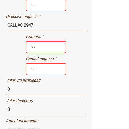
r
e
d
Direccion negocio
Comuna
Ciudad negocio
Valor vta propiedad
Valor derechos
Años funcionando