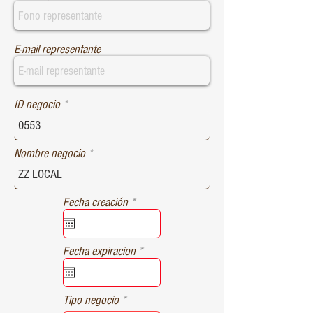
E-mail representante
ID negocio
Nombre negocio
r
Fecha creación
*
e
q
u
r
Fecha expiracion
*
i
e
r
q
e
u
d
Tipo negocio
i