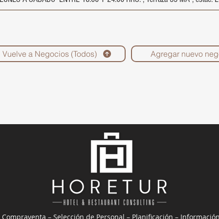
Vuelve a Negocios (Todos)
Agregar nuevo neg
 Compraventa – Selección de Personal – Planificación – Informació