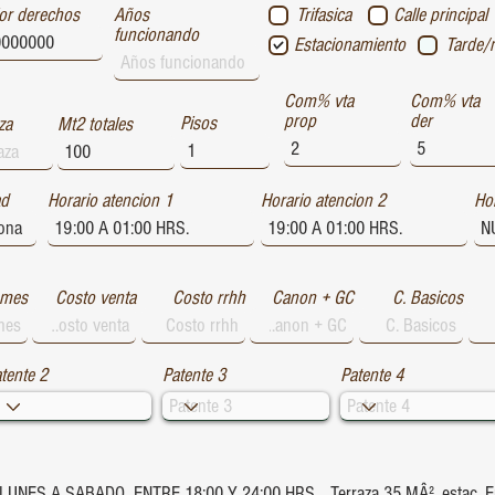
or derechos
Años
Trifasica
Calle principal
funcionando
Estacionamiento
Tarde/
Com% vta
Com% vta
prop
der
Pisos
za
Mt2 totales
ad
Horario atencion 1
Horario atencion 2
Hor
 mes
Costo venta
Costo rrhh
Canon + GC
C. Basicos
tente 2
Patente 3
Patente 4