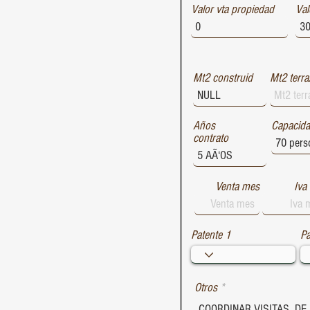
Valor vta propiedad
1729
Val
1728
1727
Mt2 construid
Mt2 terra
Años
Capacid
contrato
Venta mes
Iva
Patente 1
Pa
Otros