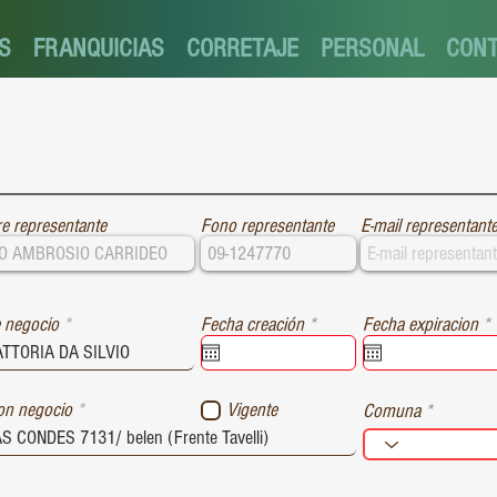
S
FRANQUICIAS
CORRETAJE
PERSONAL
CON
e representante
Fono representante
E-mail representant
r
r
 negocio
Fecha creación
*
Fecha expiracion
*
e
e
q
u
i
i
ion negocio
Vigente
Comuna
r
r
e
e
d