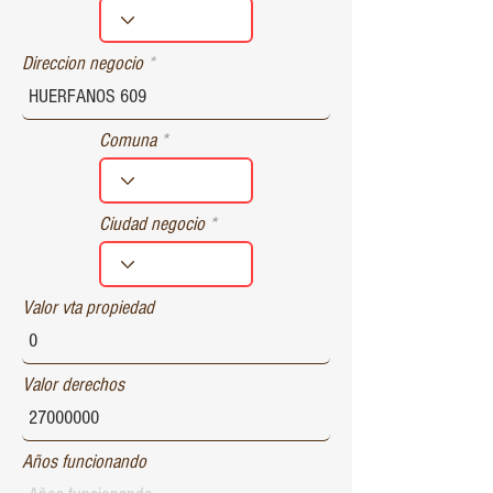
r
e
d
Direccion negocio
Comuna
Ciudad negocio
Valor vta propiedad
Valor derechos
Años funcionando