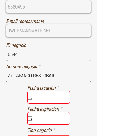
E-mail representante
ID negocio
Nombre negocio
r
Fecha creación
*
e
q
u
r
Fecha expiracion
*
i
e
r
q
e
u
d
Tipo negocio
i