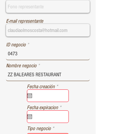
E-mail representante
ID negocio
Nombre negocio
r
Fecha creación
*
e
q
u
r
Fecha expiracion
*
i
e
r
q
e
u
d
Tipo negocio
i