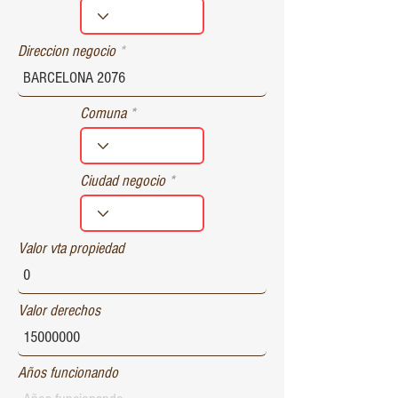
r
e
d
Direccion negocio
Comuna
Ciudad negocio
Valor vta propiedad
Valor derechos
Años funcionando