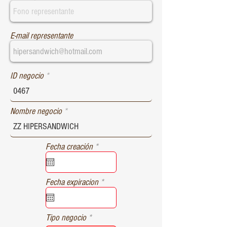
E-mail representante
ID negocio
Nombre negocio
r
Fecha creación
*
e
q
u
r
Fecha expiracion
*
i
e
r
q
e
u
d
Tipo negocio
i