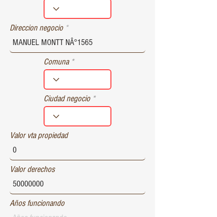
r
e
d
Direccion negocio
Comuna
Ciudad negocio
Valor vta propiedad
Valor derechos
Años funcionando