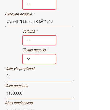
r
e
d
Direccion negocio
Comuna
Ciudad negocio
Valor vta propiedad
Valor derechos
Años funcionando