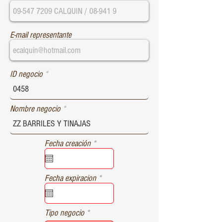
E-mail representante
ID negocio
Nombre negocio
r
Fecha creación
*
e
q
u
r
Fecha expiracion
*
i
e
r
q
e
u
d
Tipo negocio
i