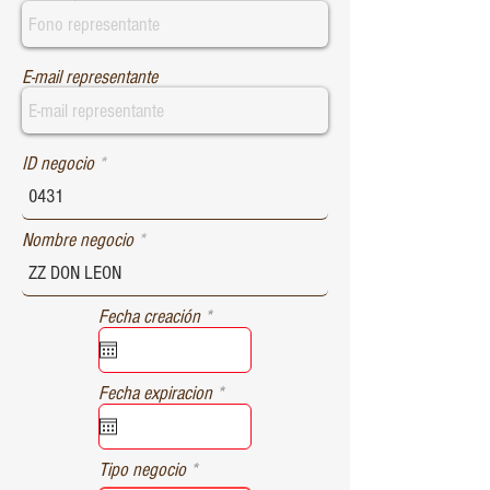
E-mail representante
ID negocio
Nombre negocio
r
Fecha creación
*
e
q
u
r
Fecha expiracion
*
i
e
r
q
e
u
d
Tipo negocio
i