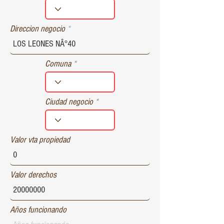
r
e
d
Direccion negocio
Comuna
Ciudad negocio
Valor vta propiedad
Valor derechos
Años funcionando