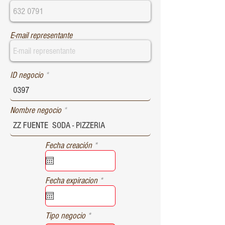
E-mail representante
ID negocio
Nombre negocio
r
Fecha creación
*
e
q
u
r
Fecha expiracion
*
i
e
r
q
e
u
d
Tipo negocio
i