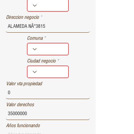
r
e
d
Direccion negocio
Comuna
Ciudad negocio
Valor vta propiedad
Valor derechos
Años funcionando