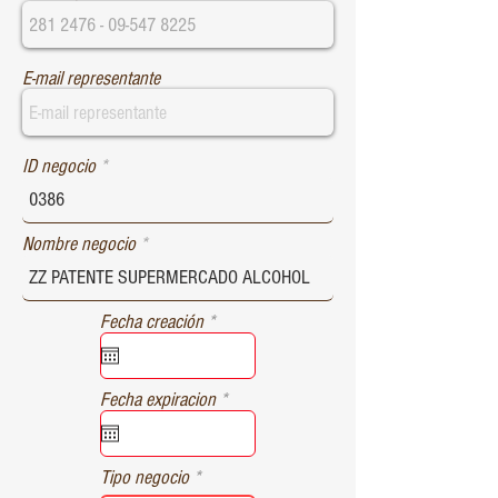
E-mail representante
ID negocio
Nombre negocio
r
Fecha creación
*
e
q
u
r
Fecha expiracion
*
i
e
r
q
e
u
d
Tipo negocio
i