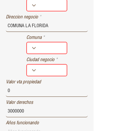
r
e
d
Direccion negocio
Comuna
Ciudad negocio
Valor vta propiedad
Valor derechos
Años funcionando