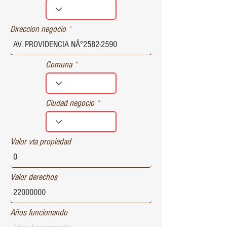
r
e
d
Direccion negocio
Comuna
Ciudad negocio
Valor vta propiedad
Valor derechos
Años funcionando