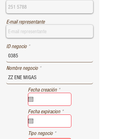
E-mail representante
ID negocio
Nombre negocio
r
Fecha creación
*
e
q
u
r
Fecha expiracion
*
i
e
r
q
e
u
d
Tipo negocio
i