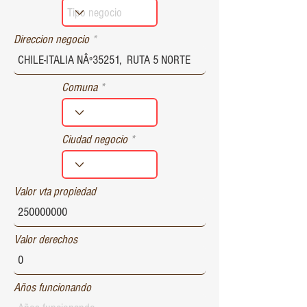
r
e
d
Direccion negocio
Comuna
Ciudad negocio
Valor vta propiedad
Valor derechos
Años funcionando