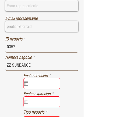
E-mail representante
ID negocio
Nombre negocio
r
Fecha creación
*
e
q
u
r
Fecha expiracion
*
i
e
r
q
e
u
d
Tipo negocio
i