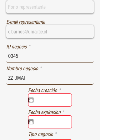
E-mail representante
ID negocio
Nombre negocio
r
Fecha creación
*
e
q
u
r
Fecha expiracion
*
i
e
r
q
e
u
d
Tipo negocio
i