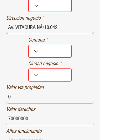
r
e
d
Direccion negocio
Comuna
Ciudad negocio
Valor vta propiedad
Valor derechos
Años funcionando