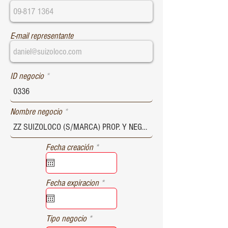
E-mail representante
ID negocio
Nombre negocio
r
Fecha creación
*
e
q
u
r
Fecha expiracion
*
i
e
r
q
e
u
d
Tipo negocio
i