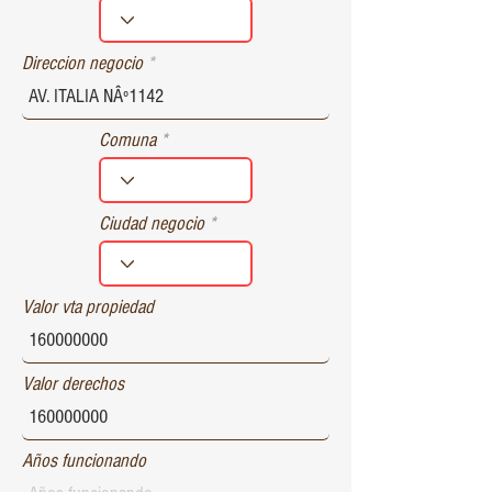
r
e
d
Direccion negocio
Comuna
Ciudad negocio
Valor vta propiedad
Valor derechos
Años funcionando