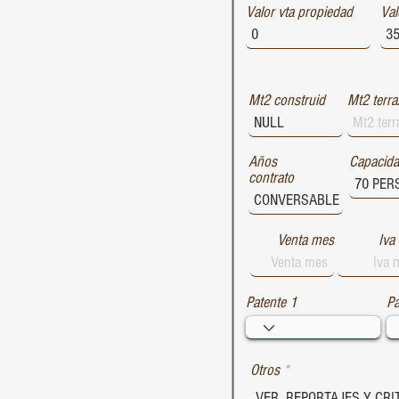
Valor vta propiedad
1729
Val
1728
1727
Mt2 construid
Mt2 terra
Años
Capacid
contrato
Venta mes
Iva
Patente 1
Pa
Otros