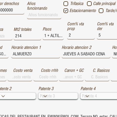
or derechos
Años
Trifasica
Calle principal
funcionando
Estacionamiento
Tarde/
Com% vta
Com% vta
prop
der
Pisos
za
Mt2 totales
ad
Horario atencion 1
Horario atencion 2
Hor
 mes
Costo venta
Costo rrhh
Canon + GC
C. Basicos
tente 2
Patente 3
Patente 4