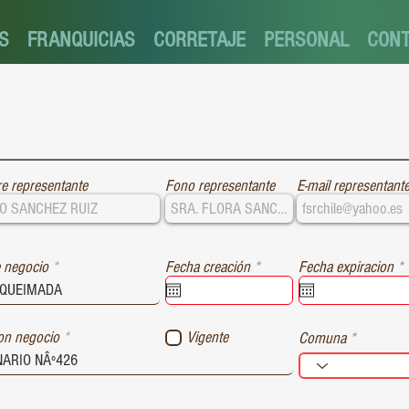
S
FRANQUICIAS
CORRETAJE
PERSONAL
CON
e representante
Fono representante
E-mail representant
r
r
 negocio
Fecha creación
*
Fecha expiracion
*
e
e
q
u
i
i
ion negocio
Vigente
Comuna
r
r
e
e
d