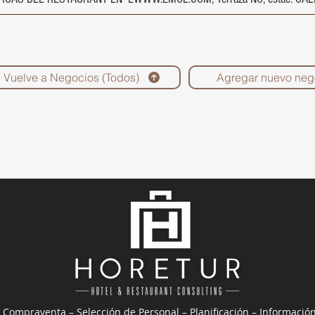
Vuelve a Negocios (Todos)
Agregar nuevo neg
 Compraventa – Selección de Personal – Planificación – Informació