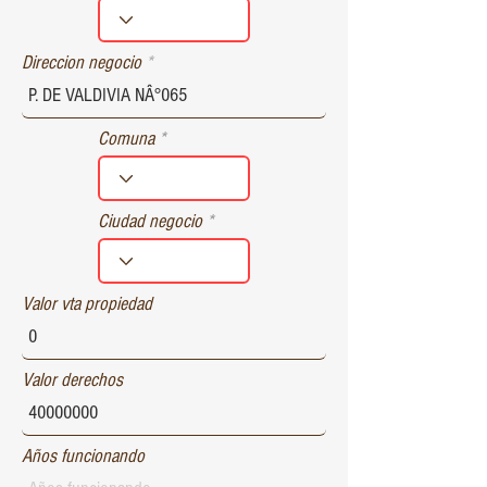
r
e
d
Direccion negocio
Comuna
Ciudad negocio
Valor vta propiedad
Valor derechos
Años funcionando