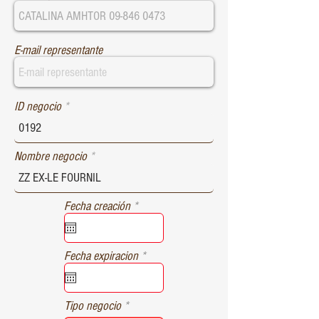
E-mail representante
ID negocio
Nombre negocio
r
Fecha creación
*
e
q
u
r
Fecha expiracion
*
i
e
r
q
e
u
d
Tipo negocio
i