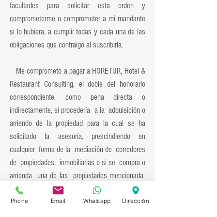
facultades para solicitar esta orden y
comprometerme o comprometer a mi mandante
si lo hubiera, a cumplir todas y cada una de las
obligaciones que contraigo al suscribirla.
Me comprometo a pagar a HORETUR, Hotel &
Restaurant Consulting, el doble del honorario
correspondiente, como pena directa o
indirectamente, si procedería a la adquisición o
arriendo de la propiedad para la cual se ha
solicitado la asesoría, prescindiendo en
cualquier forma de la mediación de corredores
de propiedades, inmobiliarias o si se compra o
arrienda una de las propiedades mencionada
en esta orden ofrecida a un tercero que haga
Phone
Email
Whatsapp
Dirección
uso de la información la cual tiene carácter
personal, confidencial, e intransferible. Cualquier