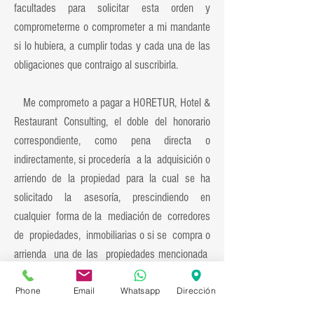
facultades para solicitar esta orden y
comprometerme o comprometer a mi mandante
si lo hubiera, a cumplir todas y cada una de las
obligaciones que contraigo al suscribirla.
Me comprometo a pagar a HORETUR, Hotel &
Restaurant Consulting, el doble del honorario
correspondiente, como pena directa o
indirectamente, si procedería a la adquisición o
arriendo de la propiedad para la cual se ha
solicitado la asesoría, prescindiendo en
cualquier forma de la mediación de corredores
de propiedades, inmobiliarias o si se compra o
arrienda una de las propiedades mencionada
en esta orden ofrecida a un tercero que haga
Phone
Email
Whatsapp
Dirección
uso de la información la cual tiene carácter
personal, confidencial, e intransferible. Cualquier