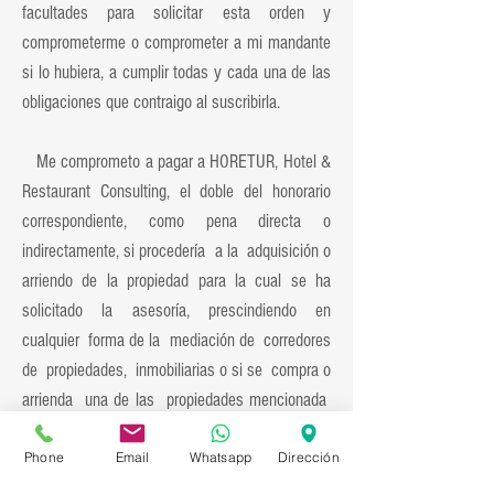
facultades para solicitar esta orden y
comprometerme o comprometer a mi mandante
si lo hubiera, a cumplir todas y cada una de las
obligaciones que contraigo al suscribirla.
Me comprometo a pagar a HORETUR, Hotel &
Restaurant Consulting, el doble del honorario
correspondiente, como pena directa o
indirectamente, si procedería a la adquisición o
arriendo de la propiedad para la cual se ha
solicitado la asesoría, prescindiendo en
cualquier forma de la mediación de corredores
de propiedades, inmobiliarias o si se compra o
arrienda una de las propiedades mencionada
en esta orden ofrecida a un tercero que haga
Phone
Email
Whatsapp
Dirección
uso de la información la cual tiene carácter
personal, confidencial, e intransferible. Cualquier