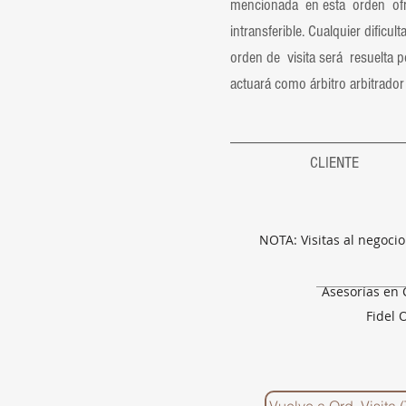
mencionada en esta orden ofrec
intransferible. Cualquier dific
orden de visita será resuelta
actuará como árbitro arbitrador 
_______________
CLIE
HOTEL &
PEDRO 
NOTA: Visitas al negoci
Asesorías en 
Fidel 