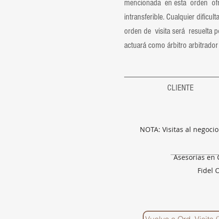
mencionada en esta orden ofrec
intransferible. Cualquier dific
orden de visita será resuelta
actuará como árbitro arbitrador 
_______________
CLIE
HOTEL &
PEDRO 
NOTA: Visitas al negoci
Asesorías en 
Fidel 