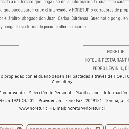
ida a un tercero que haga uso de la información la cual tiene carácter
ultad que pueda surgir entre el interesado y HORETUR o corredores de pro
 por el árbitro abogado don Juan Carlos Cárdenas Guedinot o por quien 
y amigable sin forma de juicio ni ulterior recurso.
______________ _____________________
NTE HORETUR
 RESTAURANT CONSUL
LEWIN H., DIRECT
o o propiedad con el dueño deben ser pactadas a través de HORETU
Consulting
Compraventa – Selección de Personal – Planificación – Información
Oteiza 1921 Of.201 – Providencia – Fono-Fax 22049131 – Santiago – 
www.horetur.cl
– E-mail:
horetur@horetur.cl