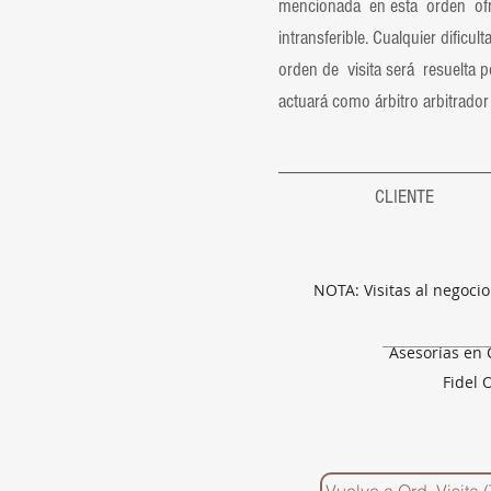
mencionada en esta orden ofrec
intransferible. Cualquier dific
orden de visita será resuelta
actuará como árbitro arbitrador 
_______________
CLIE
HOTEL &
PEDRO 
NOTA: Visitas al negoci
Asesorías en 
Fidel 