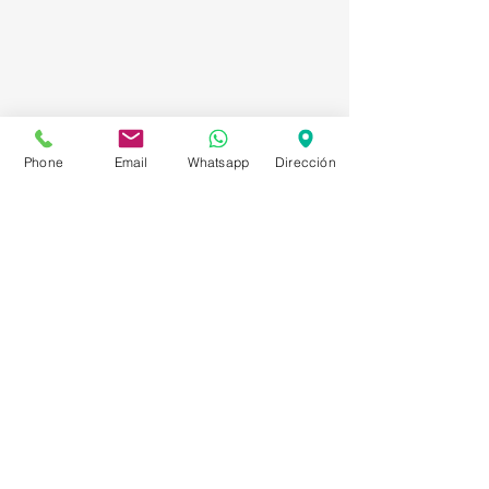
Phone
Email
Whatsapp
Dirección
Asesorías en Compraventa – Selección de
Personal – Planificación – Información –
Marketing