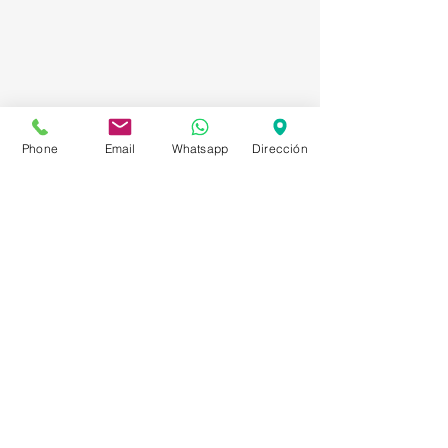
Phone
Email
Whatsapp
Dirección
Asesorías en Compraventa – Selección de
Personal – Planificación – Información –
Marketing