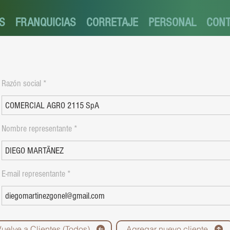
S
FRANQUICIAS
CORRETAJE
PERSONAL
CON
Razón social
Nombre representante
E-mail representante
Vuelve a Clientes (Todos)
Agregar nuevo cliente