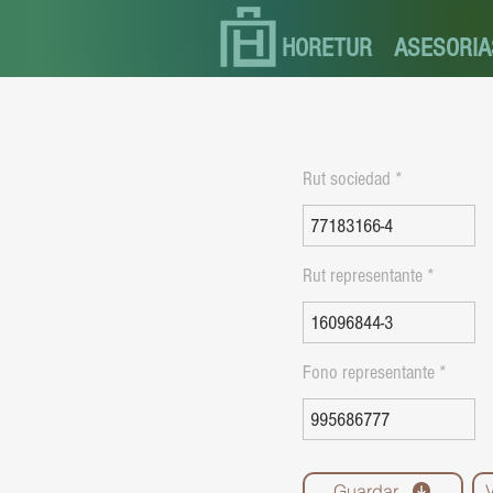
HORETUR
ASESORIA
Rut sociedad
Rut representante
Fono representante
Guardar