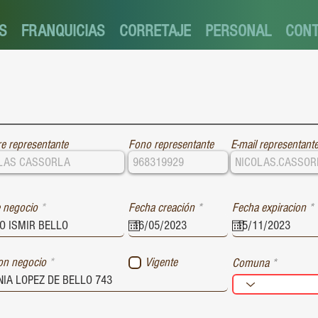
S
FRANQUICIAS
CORRETAJE
PERSONAL
CON
e representante
Fono representante
E-mail representant
r
r
 negocio
Fecha creación
*
Fecha expiracion
*
e
e
q
u
i
i
ion negocio
Vigente
Comuna
r
r
e
e
d