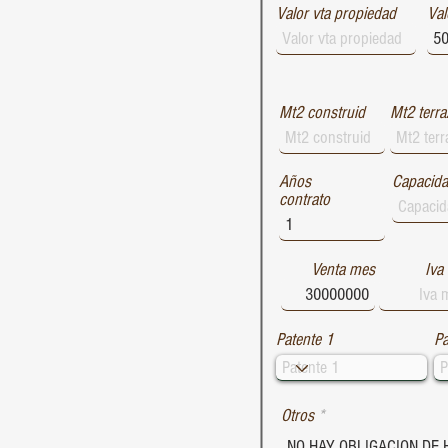
Valor vta propiedad
1729
Val
1728
1727
Mt2 construid
Mt2 terra
Años
Capacid
contrato
Venta mes
Iva
Patente 1
Pa
Otros