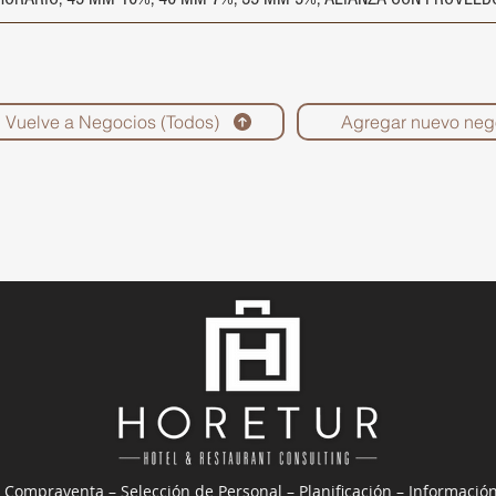
Vuelve a Negocios (Todos)
Agregar nuevo neg
 Compraventa – Selección de Personal – Planificación – Informació