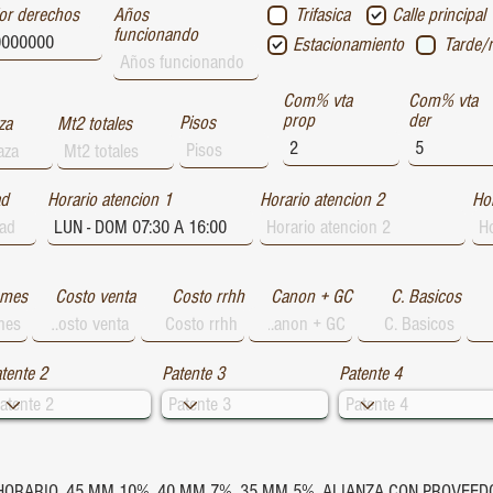
or derechos
Años
Trifasica
Calle principal
funcionando
Estacionamiento
Tarde/
Com% vta
Com% vta
prop
der
Pisos
za
Mt2 totales
ad
Horario atencion 1
Horario atencion 2
Hor
 mes
Costo venta
Costo rrhh
Canon + GC
C. Basicos
tente 2
Patente 3
Patente 4