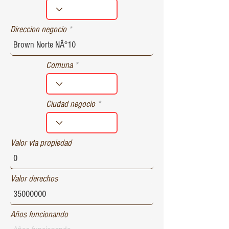
r
e
d
Direccion negocio
Comuna
Ciudad negocio
Valor vta propiedad
Valor derechos
Años funcionando