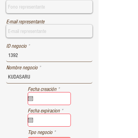
E-mail representante
ID negocio
Nombre negocio
r
Fecha creación
*
e
q
u
r
Fecha expiracion
*
i
e
r
q
e
u
d
Tipo negocio
i