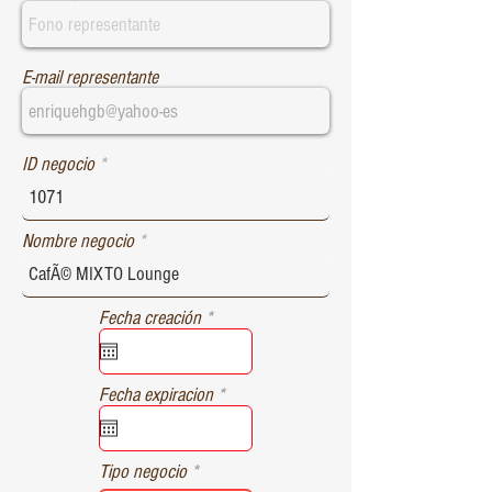
E-mail representante
ID negocio
Nombre negocio
r
Fecha creación
*
e
q
u
r
Fecha expiracion
*
i
e
r
q
e
u
d
Tipo negocio
i