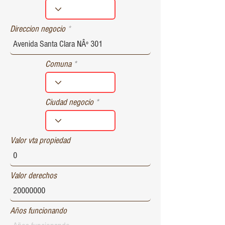
r
e
d
Direccion negocio
Comuna
Ciudad negocio
Valor vta propiedad
Valor derechos
Años funcionando