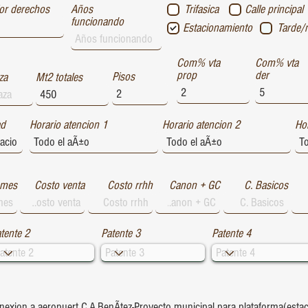
or derechos
Años
Trifasica
Calle principal
funcionando
Estacionamiento
Tarde/
Com% vta
Com% vta
prop
der
Pisos
za
Mt2 totales
ad
Horario atencion 1
Horario atencion 2
Hor
 mes
Costo venta
Costo rrhh
Canon + GC
C. Basicos
tente 2
Patente 3
Patente 4