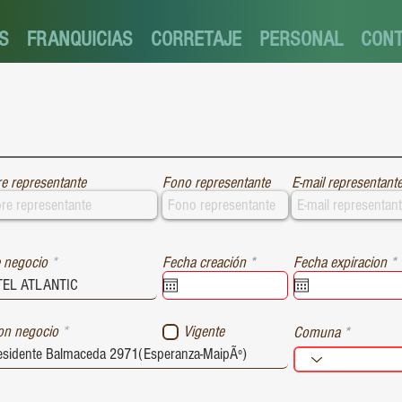
S
FRANQUICIAS
CORRETAJE
PERSONAL
CON
e representante
Fono representante
E-mail representant
r
r
 negocio
Fecha creación
*
Fecha expiracion
*
e
e
q
u
i
i
ion negocio
Vigente
Comuna
r
r
e
e
d