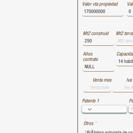
Valor vta propiedad
1729
Val
1728
1727
Mt2 construid
Mt2 terra
Años
Capacid
contrato
Venta mes
Iva
Patente 1
Pa
Otros