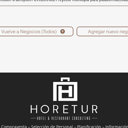
Vuelve a Negocios (Todos)
Agregar nuevo neg
 Compraventa – Selección de Personal – Planificación – Informació