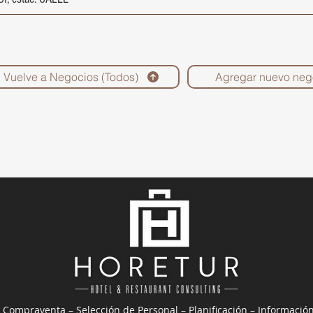
Vuelve a Negocios (Todos)
Agregar nuevo neg
 Compraventa – Selección de Personal – Planificación – Informació