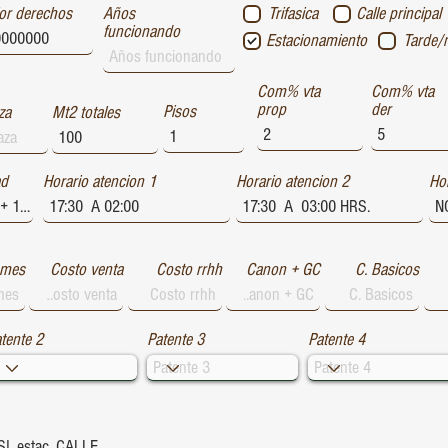
or derechos
Años
Trifasica
Calle principal
funcionando
Estacionamiento
Tarde/
Com% vta
Com% vta
prop
der
Pisos
za
Mt2 totales
ad
Horario atencion 1
Horario atencion 2
Hor
 mes
Costo venta
Costo rrhh
Canon + GC
C. Basicos
tente 2
Patente 3
Patente 4