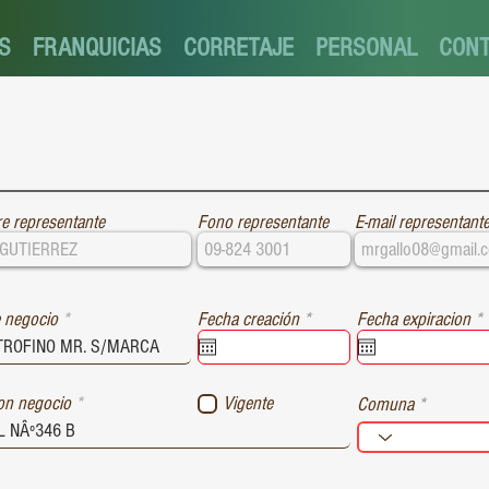
S
FRANQUICIAS
CORRETAJE
PERSONAL
CON
e representante
Fono representante
E-mail representant
r
r
 negocio
Fecha creación
*
Fecha expiracion
*
e
e
q
u
i
i
ion negocio
Vigente
Comuna
r
r
e
e
d