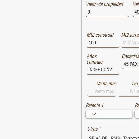
Valor vta propiedad
1729
Val
1728
1727
Mt2 construid
Mt2 terra
Años
Capacid
contrato
Venta mes
Iva
Patente 1
Pa
Otros