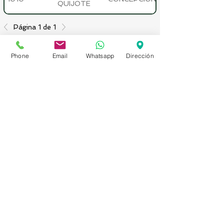
QUIJOTE
Página 1 de 1
Agrega
Phone
Email
Whatsapp
Dirección
Agrega
Asesorías en Compraventa – Selección de
Personal – Planificación – Información –
Marketing
Fidel Oteiza 1921 Of.201 – Providencia –
Fono-Fax
22049131
– Santiago – Chile