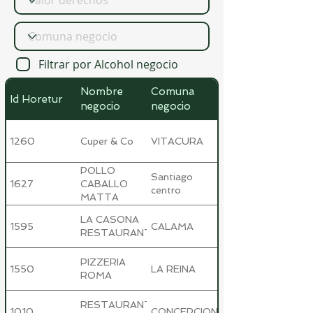
Filtrar por Alcohol negocio
Nombre
Comuna
Valor venta
Id Horetur
negocio
negocio
derechos
1260
Cuper & Co
VITACURA
1753000000
POLLO
Santiago
1627
1616025000
CABALLO
centro
MATTA
LA CASONA
1595
CALAMA
1100000000
RESTAURANT
PIZZERIA
1550
LA REINA
1000000000
ROMA
RESTAURANT
1010
CONCEPCION
1000000000