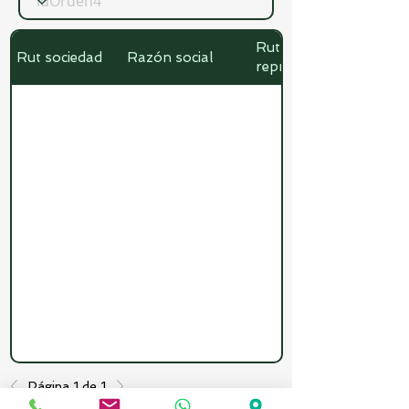
Rut
Rut sociedad
Razón social
representante
Página 1 de 1