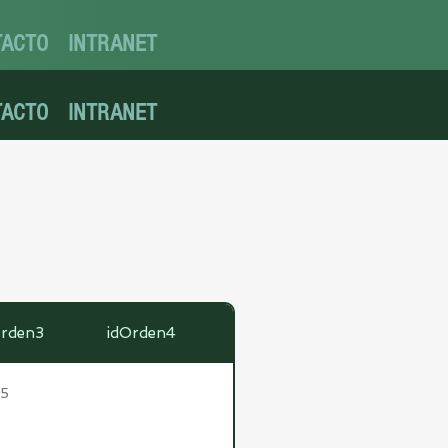
TACTO
INTRANET
TACTO
INTRANET
Orden3
idOrden4
25