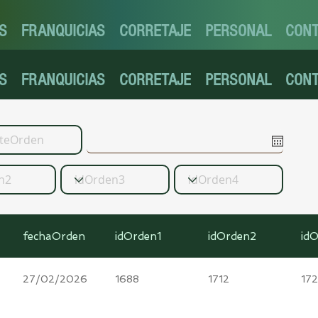
S
FRANQUICIAS
CORRETAJE
PERSONAL
CON
S
FRANQUICIAS
CORRETAJE
PERSONAL
CON
fechaOrden
idOrden1
idOrden2
id
27/02/2026
1688
1712
17