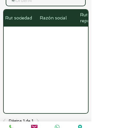
Rut
Rut sociedad
Razón social
representante
Página 1 de 1