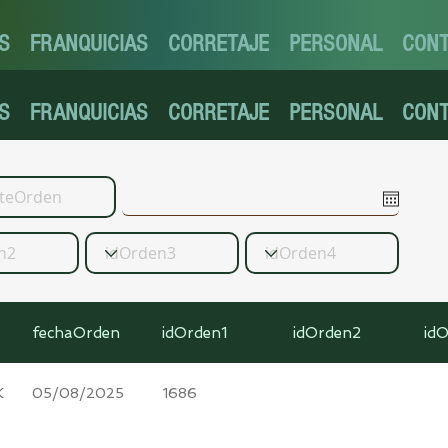
S
FRANQUICIAS
CORRETAJE
PERSONAL
CON
S
FRANQUICIAS
CORRETAJE
PERSONAL
CON
fechaOrden
idOrden1
idOrden2
id
K
05/08/2025
1686