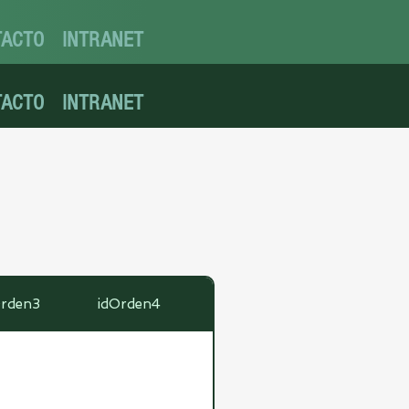
TACTO
INTRANET
TACTO
INTRANET
Orden3
idOrden4