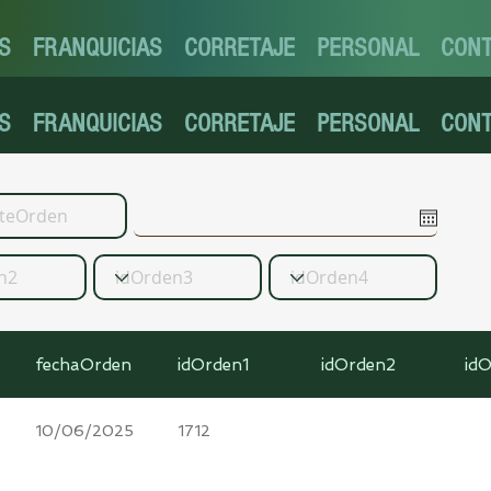
S
FRANQUICIAS
CORRETAJE
PERSONAL
CON
S
FRANQUICIAS
CORRETAJE
PERSONAL
CON
fechaOrden
idOrden1
idOrden2
id
10/06/2025
1712