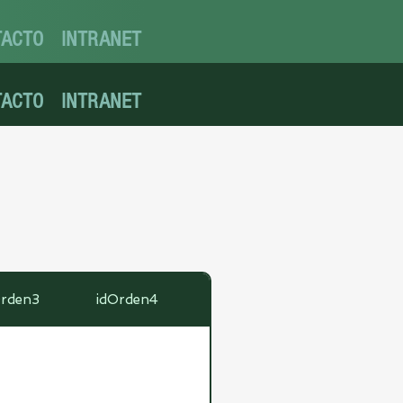
TACTO
INTRANET
TACTO
INTRANET
Orden3
idOrden4