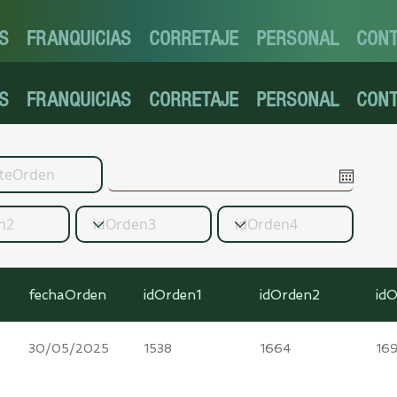
S
FRANQUICIAS
CORRETAJE
PERSONAL
CON
S
FRANQUICIAS
CORRETAJE
PERSONAL
CON
fechaOrden
idOrden1
idOrden2
id
30/05/2025
1538
1664
16