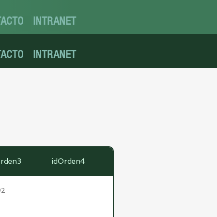
TACTO
INTRANET
TACTO
INTRANET
Orden3
idOrden4
92