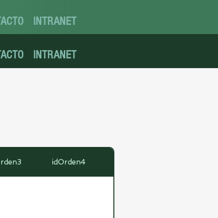
TACTO
INTRANET
TACTO
INTRANET
Orden3
idOrden4