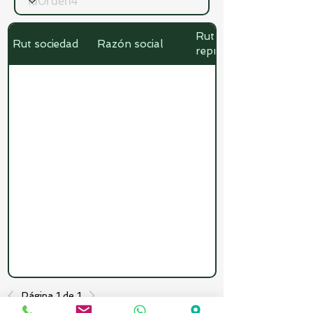
Rut
Rut sociedad
Razón social
representante
Página 1 de 1