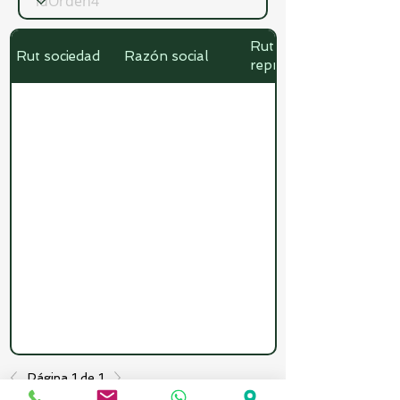
Rut
Rut sociedad
Razón social
representante
Página 1 de 1