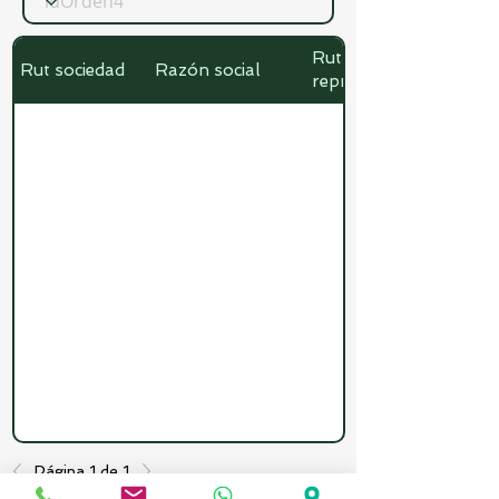
Rut
Rut sociedad
Razón social
representante
Página 1 de 1