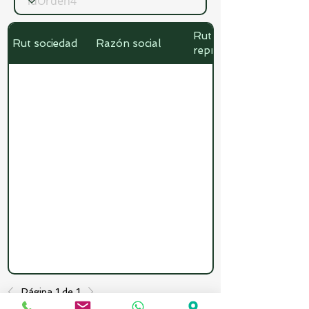
Rut
Rut sociedad
Razón social
representante
Página 1 de 1