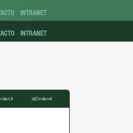
TACTO
INTRANET
TACTO
INTRANET
Orden3
idOrden4