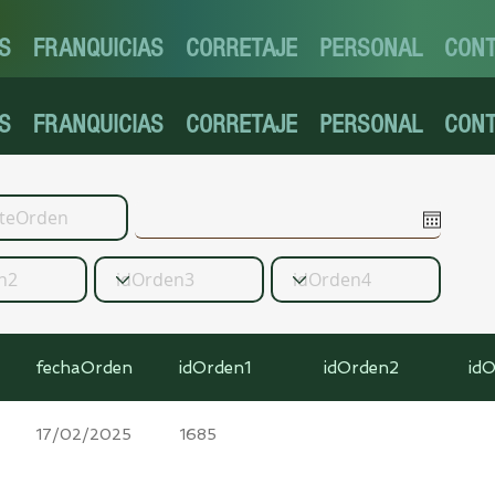
S
FRANQUICIAS
CORRETAJE
PERSONAL
CON
S
FRANQUICIAS
CORRETAJE
PERSONAL
CON
fechaOrden
idOrden1
idOrden2
id
17/02/2025
1685