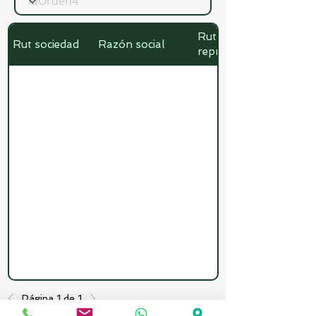
Rut
Rut sociedad
Razón social
representante
Página 1 de 1