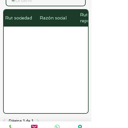
Rut
Rut sociedad
Razón social
representante
Página 1 de 1