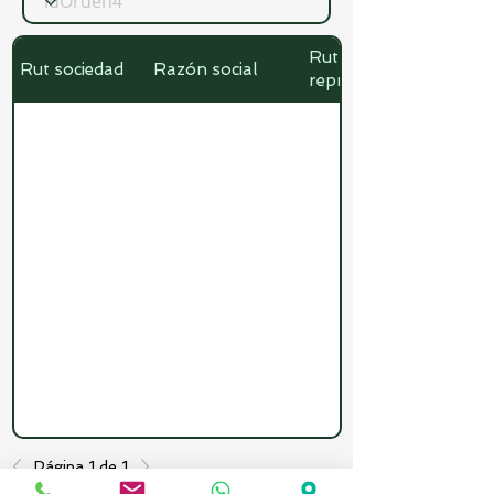
Rut
Rut sociedad
Razón social
representante
Página 1 de 1