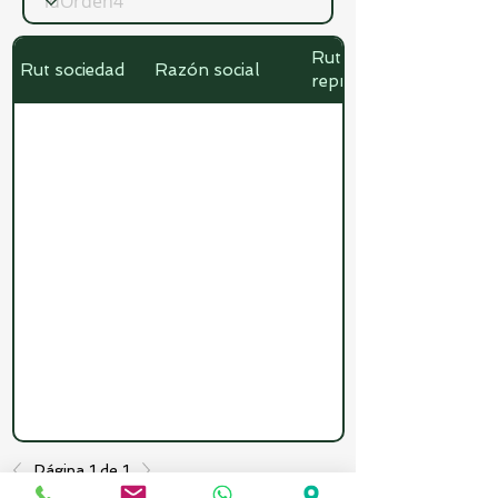
Rut
Rut sociedad
Razón social
representante
Página 1 de 1