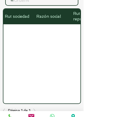
Rut
Rut sociedad
Razón social
representante
Página 1 de 1