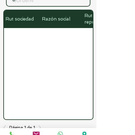
Rut
Rut sociedad
Razón social
representante
Página 1 de 1