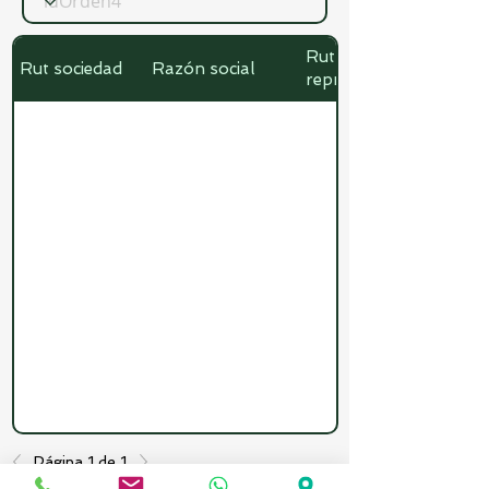
Rut
Rut sociedad
Razón social
representante
Página 1 de 1